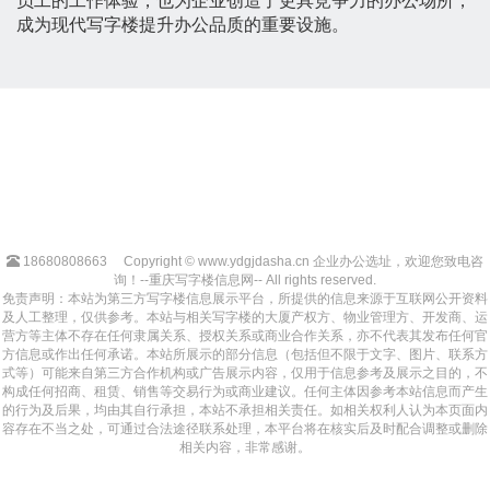
员工的工作体验，也为企业创造了更具竞争力的办公场所，
成为现代写字楼提升办公品质的重要设施。
18680808663
Copyright © www.ydgjdasha.cn 企业办公选址，欢迎您致电咨
询！--重庆写字楼信息网-- All rights reserved.
免责声明：本站为第三方写字楼信息展示平台，所提供的信息来源于互联网公开资料
及人工整理，仅供参考。本站与相关写字楼的大厦产权方、物业管理方、开发商、运
营方等主体不存在任何隶属关系、授权关系或商业合作关系，亦不代表其发布任何官
方信息或作出任何承诺。本站所展示的部分信息（包括但不限于文字、图片、联系方
式等）可能来自第三方合作机构或广告展示内容，仅用于信息参考及展示之目的，不
构成任何招商、租赁、销售等交易行为或商业建议。任何主体因参考本站信息而产生
的行为及后果，均由其自行承担，本站不承担相关责任。如相关权利人认为本页面内
容存在不当之处，可通过合法途径联系处理，本平台将在核实后及时配合调整或删除
相关内容，非常感谢。