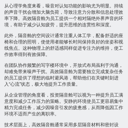
从心理学角度来看，噪音对认知功能的影响尤为明显。持续
的声音干扰会增加大脑负荷，导致注意力分散和信息处理效
率下降。高效隔音舱为员工提供一个相对隔绝外界声音的环
境，有助于减少认知疲劳，提升思维的连贯性和深度。
此外，隔音舱的空间设计通常注重人体工学，配备舒适的座
椅和合理的照明，使使用者能够长时间保持良好的坐姿和视
线焦点。这种物理上的舒适感同样促进专注力的维持，使工
作效率得到有效保障。
在团队协作频繁的写字楼环境中，开放式布局虽利于沟通，
却难免带来噪声干扰。高效隔音舱为需要独立完成复杂任务
的员工提供了理想的临时避风港，帮助他们在关键时刻进
入“心流”状态，极大地提升工作质量。
从企业管理的角度看，投资隔音舱可以视为一种提升员工满
意度和减少工作压力的策略。安静的环境使员工更容易集中
精力完成任务，减少因噪音引发的疲惫感，从而降低因工作
环境不适而产生的离职率。
技术层面上，高效隔音舱通常采用多层隔音材料和密封设