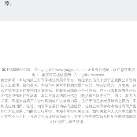
障。
18680808663
Copyright © www.ydgjdasha.cn 企业办公选址，欢迎您致电咨
询！--重庆写字楼信息网-- All rights reserved.
免责声明：本站为第三方写字楼信息展示平台，所提供的信息来源于互联网公开资料
及人工整理，仅供参考。本站与相关写字楼的大厦产权方、物业管理方、开发商、运
营方等主体不存在任何隶属关系、授权关系或商业合作关系，亦不代表其发布任何官
方信息或作出任何承诺。本站所展示的部分信息（包括但不限于文字、图片、联系方
式等）可能来自第三方合作机构或广告展示内容，仅用于信息参考及展示之目的，不
构成任何招商、租赁、销售等交易行为或商业建议。任何主体因参考本站信息而产生
的行为及后果，均由其自行承担，本站不承担相关责任。如相关权利人认为本页面内
容存在不当之处，可通过合法途径联系处理，本平台将在核实后及时配合调整或删除
相关内容，非常感谢。