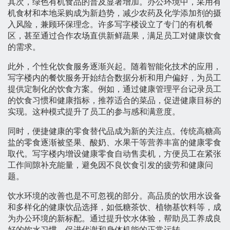
其次，绿色有机食品的普及显著增加。办公环境中，采用有
机食材和本地采购成为新趋势，减少农药及化学添加剂的摄
入风险，兼顾环保理念。许多写字楼设立了专门的有机餐
区，甚至通过合作农场直供新鲜蔬果，满足员工对健康饮食
的需求。
此外，个性化饮食服务逐渐兴起。随着智能化技术的应用，
写字楼内的餐饮服务开始结合数据分析和用户偏好，为员工
提供定制化的饮食方案。例如，通过健康管理平台记录员工
的饮食习惯和健康指标，推荐适合的菜品，促进健康目标的
实现。这种模式提升了员工的参与感和满意度。
同时，便捷健康的零食替代品成为新的关注点。传统高糖高
盐的零食逐渐被坚果、酸奶、水果干等营养丰富的健康零食
取代。写字楼内增设健康零食自动售卖机，方便员工在紧张
工作间隙补充能量，避免因不良饮食引发的疲劳和健康问
题。
饮水环境的改善也是不可忽视的部分。高品质的饮用水设备
和多样化的健康饮品选择，如低糖茶饮、植物基饮料等，成
为办公环境的新标配。通过提升饮水体验，帮助员工养成良
好的饮水习惯，促进代谢和身体机能的正常运转。