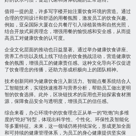
值得一提的是，许多写字楼开始注重饮食环境的营造。通过
合理的空间设计和舒适的用餐氛围，激发员工的饮食兴趣。
例如，亚朵国际大厦在公共餐厅引入绿植装饰和自然光照，
结合开放式厨房理念，增强用餐的愉悦感和安全感，从而提
高员工对健康饮食的认可度。
企业文化层面的推动也日益显著。通过举办健康饮食讲座、
营养工作坊以及线上线下结合的饮食挑战活动，营造健康饮
食的氛围，增强员工的健康责任感。这种文化导向不仅促进
了饮食理念的传播，还助力形成积极向上的团队精神。
技术创新同样为健康饮食注入新活力。智能点餐系统结合人
工智能技术，实现快速推荐与营养分析，帮助员工做出更明
智的饮食选择。此外，区块链技术的应用也开始探索食材溯
源，保障食品安全与透明度，增强员工的信任感。
综合来看，办公环境中的饮食理念正从单一的“吃饱”向多维
度的“吃好”转型，体现出科学性、个性化、环保性及智能化
等多重特征。未来，这一领域仍将持续深化，形成更加全面
和可持续的健康管理体系，为员工的身心健康提供坚实保