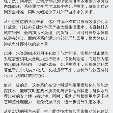
现了洗手间冲洗、空调冷却以及绿化灌溉等多场景的水资源
内部循环。系统通过多层过滤和生物处理技术，确保水质达
到安全标准，同时大幅减少了对外部自来水的需求。
从生态效益的角度来看，这种自循环模式能够有效减少污水
排放量。传统办公建筑每天产生大量生活废水，若直接排入
城市管网，会增加污水处理厂的负荷，并可能对自然水体造
成潜在污染。而闭环系统通过内部处理与回用，极大降低了
排放至外部环境的废水量。
此外，水资源循环利用还有助于节约能源。常规的城市供水
系统需要消耗大量电力进行取水、净化与输送，而建筑内部
的水循环系统由于运输距离短、处理规模小，其整体能耗显
著低于集中式供水模式。长期运行下来，这种节能效应将转
化为可观的碳减排贡献。
值得一提的是，这类系统在设计时通常采用模块化与智能监
控技术，能够实时监测水质变化与设备运行状态，确保水处
理过程的安全性与稳定性。同时，系统还可根据用水需求动
态调整处理能力，避免资源浪费，进一步提升生态效率。
从更宏观的视角来看，推广此类技术符合国家推动绿色建筑